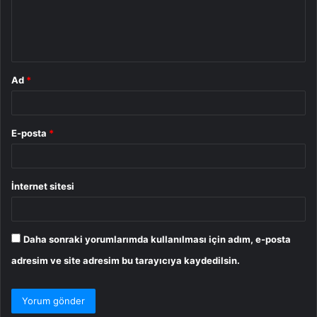
m
*
Ad
*
E-posta
*
İnternet sitesi
Daha sonraki yorumlarımda kullanılması için adım, e-posta
adresim ve site adresim bu tarayıcıya kaydedilsin.