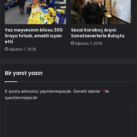
Yaz meyvesinin kilosu 300
Sezai Karakoç Arşivi
liraya fırladı, emekli isyan
Sanatseverlerle Buluştu
etti
Ağustos 7, 2026
Ağustos 7, 2026
Bir yanıt yazın
E-posta adresiniz yayınlanmayacak.
Gerekli alanlar
*
ile
işaretlenmişlerdir
Y
o
r
u