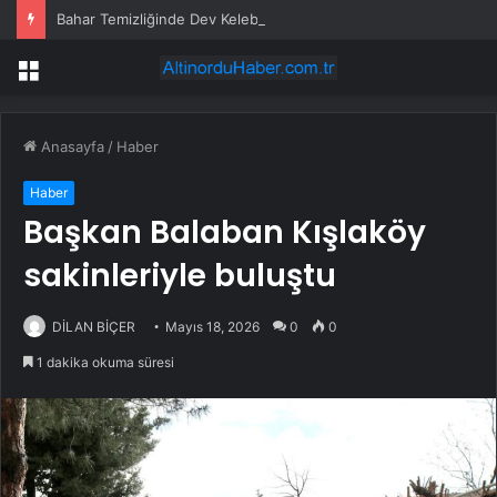
Bahar Temizliğinde Dev Kelebek
Menü
Anasayfa
/
Haber
Haber
Başkan Balaban Kışlaköy
sakinleriyle buluştu
DİLAN BİÇER
Mayıs 18, 2026
0
0
1 dakika okuma süresi