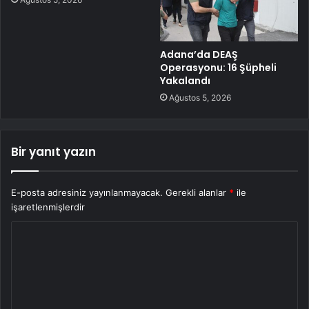
Adana’da DEAŞ
Operasyonu: 16 Şüpheli
Yakalandı
Ağustos 5, 2026
Bir yanıt yazın
E-posta adresiniz yayınlanmayacak.
Gerekli alanlar
*
ile
işaretlenmişlerdir
Y
o
r
u