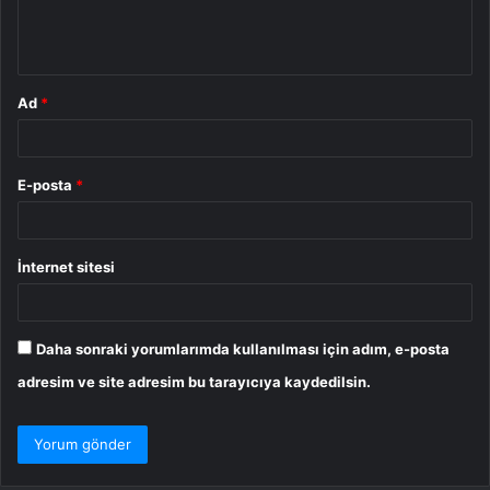
m
*
Ad
*
E-posta
*
İnternet sitesi
Daha sonraki yorumlarımda kullanılması için adım, e-posta
adresim ve site adresim bu tarayıcıya kaydedilsin.