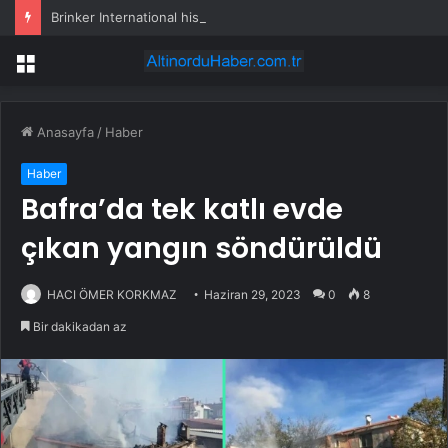
Brinker International hissesi 12 Ağustos’ta yüzde 6,6 hareket edebilir
Menü
Anasayfa
/
Haber
Haber
Bafra’da tek katlı evde
çıkan yangın söndürüldü
HACI ÖMER KORKMAZ
Haziran 29, 2023
0
8
Bir dakikadan az