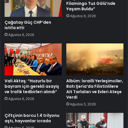
Filamingo Tuz Gölü’nde
Yaşam Buldu”
Ağustos 6, 2026
Çağatay Güç CHP’den
istifa etti
Ağustos 6, 2026
Vali Aktaş: “Huzurlu bir
Albüm: İsrailli Yerleşimciler,
bayram için gerekli asayiş
Batı Şeria’da Filistinlilere
ve trafik tedbirleri alındı”
Ait Tarlaları ve Evleri Ateşe
Verdi
Ağustos 6, 2026
Ağustos 5, 2026
Çiftçinin borcu 1.4 trilyonu
aştı, hayvanlar icrada
Ağustos 5, 2026