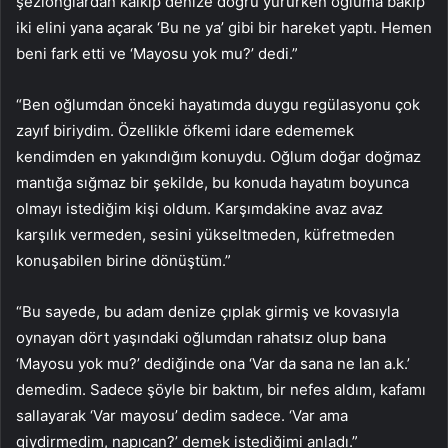
şezlonglardan kalkıp denize doğru yürürken oğluma bakıp
iki elini yana açarak ‘Bu ne ya’ gibi bir hareket yaptı. Hemen
beni fark etti ve ‘Mayosu yok mu?’ dedi.”
“Ben oğlumdan önceki hayatımda duygu regülasyonu çok
zayıf biriydim. Özellikle öfkemi idare edememek
kendimden en yakındığım konuydu. Oğlum doğar doğmaz
mantığa sığmaz bir şekilde, bu konuda hayatım boyunca
olmayı istediğim kişi oldum. Karşımdakine avaz avaz
karşılık vermeden, sesini yükseltmeden, küfretmeden
konuşabilen birine dönüştüm.”
“Bu sayede, bu adam denize çıplak girmiş ve kovasıyla
oynayan dört yaşındaki oğlumdan rahatsız olup bana
‘Mayosu yok mu?’ dediğinde ona ‘Var da sana ne lan a.k.’
demedim. Sadece şöyle bir baktım, bir nefes aldım, kafamı
sallayarak ‘Var mayosu’ dedim sadece. ‘Var ama
giydirmedim, napıcan?’ demek istediğimi anladı.”