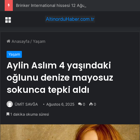
Brinker International hissesi 12 Ağustos’ta yüzde 6,6 hareket edebilir
Menü
Anasayfa
/
Yaşam
Yaşam
Aylin Aslım 4 yaşındaki
oğlunu denize mayosuz
sokunca tepki aldı
ÜMİT SAVĞA
Ağustos 6, 2025
0
0
1 dakika okuma süresi