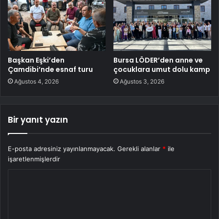
Başkan Eşki’den
Bursa LÖDER’den anne ve
Çamdibi’nde esnaf turu
çocuklara umut dolu kamp
Ağustos 4, 2026
Ağustos 3, 2026
Bir yanıt yazın
E-posta adresiniz yayınlanmayacak.
Gerekli alanlar
*
ile
işaretlenmişlerdir
Y
o
r