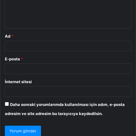
u
m
*
Ad
*
E-posta
*
İnternet sitesi
Daha sonraki yorumlarımda kullanılması için adım, e-posta
adresim ve site adresim bu tarayıcıya kaydedilsin.