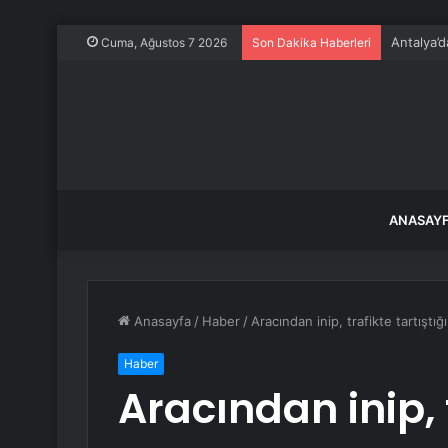
Antalya’d
Cuma, Ağustos 7 2026
Son Dakika Haberleri
ANASAY
Anasayfa
/
Haber
/
Aracından inip, trafikte tartıştığ
Haber
Aracından inip, t