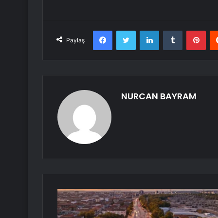
Facebook
Twitter
LinkedIn
Tumblr
Pint
Paylaş
NURCAN BAYRAM