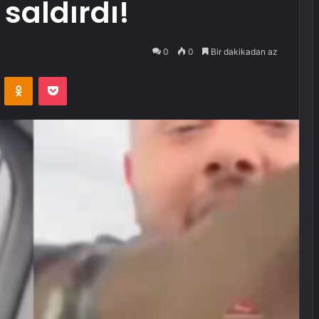
saldırdı!
0
0
Bir dakikadan az
VKontakte
Odnoklassniki
Pocket