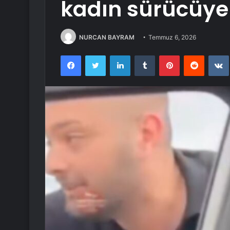
kadın sürücüye 
NURCAN BAYRAM
Temmuz 6, 2026
Facebook
Twitter
LinkedIn
Tumblr
Pinterest
Reddit