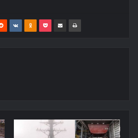
erest
Reddit
VKontakte
Odnoklassniki
Pocket
E-Posta ile paylaş
Yazdır