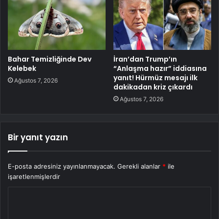
Bahar Temizliğinde Dev
İran’dan Trump’ın
Kelebek
“Anlaşma hazır” iddiasına
yanıt! Hürmüz mesajı ilk
Ağustos 7, 2026
dakikadan kriz çıkardı
Ağustos 7, 2026
Bir yanıt yazın
E-posta adresiniz yayınlanmayacak.
Gerekli alanlar
*
ile
işaretlenmişlerdir
Y
o