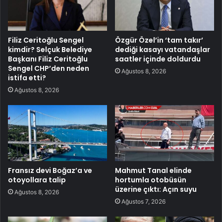
Filiz Ceritoğlu Sengel
Özgür Özel’in ‘tam takır’
kimdir? Selçuk Belediye
dediği kasayı vatandaşlar
Başkanı Filiz Ceritoğlu
saatler içinde doldurdu
Sengel CHP’den neden
Ağustos 8, 2026
istifa etti?
Ağustos 8, 2026
Fransız devi Boğaz’a ve
Mahmut Tanal elinde
otoyollara talip
hortumla otobüsün
üzerine çıktı: Açın suyu
Ağustos 8, 2026
Ağustos 7, 2026