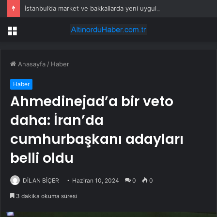
İstanbul’da market ve bakkallarda yeni uygulama devreye girdi
Menü
Anasayfa
/
Haber
Haber
Ahmedinejad’a bir veto
daha: İran’da
cumhurbaşkanı adayları
belli oldu
DİLAN BİÇER
Haziran 10, 2024
0
0
3 dakika okuma süresi