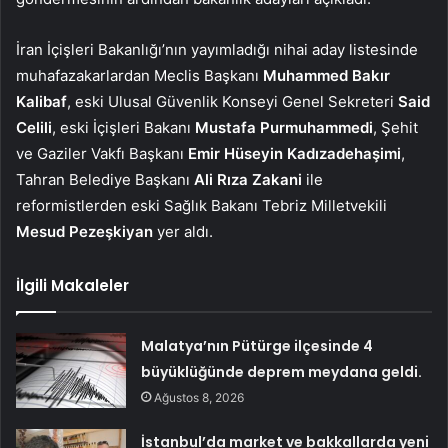
İran İçişleri Bakanlığı’nın yayımladığı nihai aday listesinde
muhafazakarlardan Meclis Başkanı
Muhammed Bakır
Kalibaf
, eski Ulusal Güvenlik Konseyi Genel Sekreteri
Said
Celili
, eski İçişleri Bakanı
Mustafa Purmuhammedi
, Şehit
ve Gaziler Vakfı Başkanı
Emir Hüseyin Kadızadehaşimi
,
Tahran Belediye Başkanı
Ali Rıza Zakani
ile
reformistlerden eski Sağlık Bakanı Tebriz Milletvekili
Mesud Pezeşkiyan
yer aldı.
İlgili Makaleler
Malatya’nın Pütürge ilçesinde 4
büyüklüğünde deprem meydana geldi.
Ağustos 8, 2026
İstanbul’da market ve bakkallarda yeni