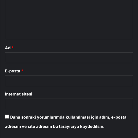
r
u
m
*
Ad
*
E-posta
*
İnternet sitesi
Daha sonraki yorumlarımda kullanılması için adım, e-posta
adresim ve site adresim bu tarayıcıya kaydedilsin.