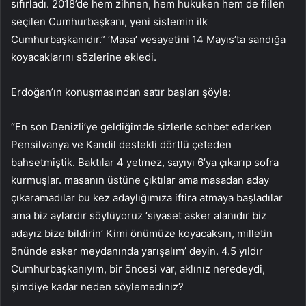
sıfırladı. 2018’de hem zihnen, hem hukuken hem de fiilen
seçilen Cumhurbaşkanı, yeni sistemin ilk
Cumhurbaşkanıdır.” ‘Masa’ vesayetini 14 Mayıs’ta sandığa
koyacaklarını sözlerine ekledi.
Erdoğan’ın konuşmasından satır başları şöyle:
“En son Denizli’ye geldiğimde sizlerle sohbet ederken
Pensilvanya ve Kandil destekli dörtlü çeteden
bahsetmiştik. Baktılar 4 yetmez, sayıyı 6’ya çıkarıp sofra
kurmuşlar. masanın üstüne çıktılar ama masadan aday
çıkaramadılar bu kez adaylığımıza iftira atmaya başladılar
ama biz aylardır söylüyoruz ‘siyaset asker alanıdır biz
adayız bize bildirin’ Kimi önümüze koyacaksın, milletin
önünde asker meydanında yarışalım’ deyin. 4.5 yıldır
Cumhurbaşkanıyım, bir öncesi var, aklınız neredeydi,
şimdiye kadar neden söylemediniz?