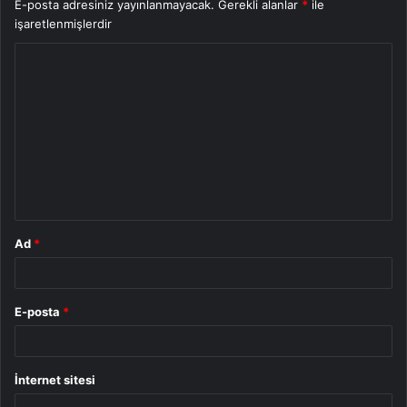
E-posta adresiniz yayınlanmayacak.
Gerekli alanlar
*
ile
işaretlenmişlerdir
Y
o
r
u
m
*
Ad
*
E-posta
*
İnternet sitesi