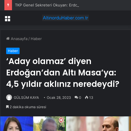
TKP Genel Sekreteri Okuyan: Erdoğan yeniden aday olmayabilir, AKP’de kavga sertleşir
Menü
Anasayfa
/
Haber
Haber
‘Aday olamaz’ diyen
Erdoğan’dan Altı Masa’ya:
4,5 yıldır aklınız neredeydi?
GÜLSÜM KAYA
Ocak 28, 2023
0
13
2 dakika okuma süresi