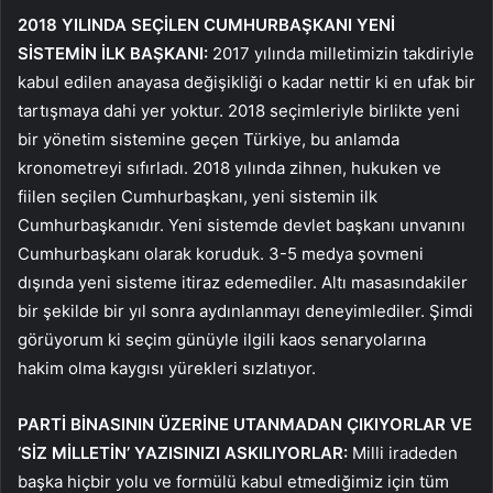
2018 YILINDA SEÇİLEN CUMHURBAŞKANI YENİ
SİSTEMİN İLK BAŞKANI:
2017 yılında milletimizin takdiriyle
kabul edilen anayasa değişikliği o kadar nettir ki en ufak bir
tartışmaya dahi yer yoktur. 2018 seçimleriyle birlikte yeni
bir yönetim sistemine geçen Türkiye, bu anlamda
kronometreyi sıfırladı. 2018 yılında zihnen, hukuken ve
fiilen seçilen Cumhurbaşkanı, yeni sistemin ilk
Cumhurbaşkanıdır. Yeni sistemde devlet başkanı unvanını
Cumhurbaşkanı olarak koruduk. 3-5 medya şovmeni
dışında yeni sisteme itiraz edemediler. Altı masasındakiler
bir şekilde bir yıl sonra aydınlanmayı deneyimlediler. Şimdi
görüyorum ki seçim günüyle ilgili kaos senaryolarına
hakim olma kaygısı yürekleri sızlatıyor.
PARTİ BİNASININ ÜZERİNE UTANMADAN ÇIKIYORLAR VE
‘SİZ MİLLETİN’ YAZISINIZI ASKILIYORLAR:
Milli iradeden
başka hiçbir yolu ve formülü kabul etmediğimiz için tüm