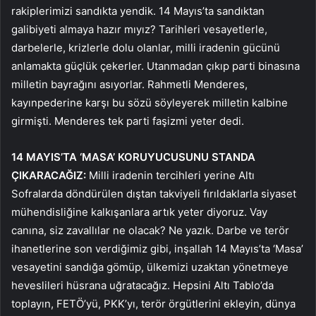
rakiplerimizi sandıkta yendik. 14 Mayıs’ta sandıktan
galibiyeti almaya hazır mıyız? Tarihleri ​​vesayetlerle,
darbelerle, krizlerle dolu olanlar, milli iradenin gücünü
anlamakta güçlük çekerler. Utanmadan çıkıp parti binasına
milletin bayrağını asıyorlar. Rahmetli Menderes,
kayınpederine karşı bu sözü söyleyerek milletin kalbine
girmişti. Menderes tek parti faşizmi yeter dedi.
14 MAYIS’TA ‘MASA’ KORUYUCUSUNU STANDA
ÇIKARACAĞIZ:
Milli iradenin tercihleri ​​yerine Altı
Sofralarda döndürülen dıştan takviyeli fırıldaklarla siyaset
mühendisliğine kalkışanlara artık yeter diyoruz. Vay
canına, siz zavallılar ne olacak? Ne yazık. Darbe ve terör
ihanetlerine son verdiğimiz gibi, inşallah 14 Mayıs’ta ‘Masa’
vesayetini sandığa gömüp, ülkemizi uzaktan yönetmeye
heveslileri hüsrana uğratacağız. Hepsini Altı Tablo’da
toplayın, FETÖ’yü, PKK’yı, terör örgütlerini ekleyin, dünya