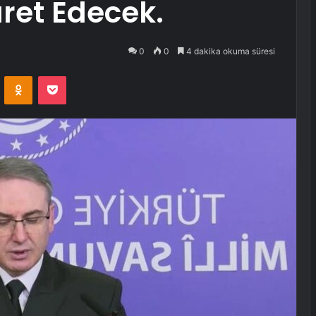
aret Edecek.
0
0
4 dakika okuma süresi
VKontakte
Odnoklassniki
Pocket