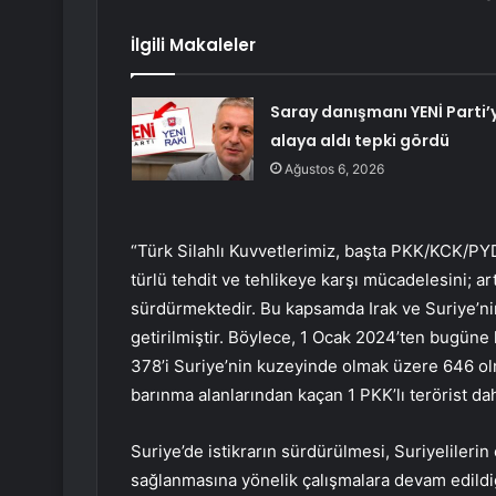
İlgili Makaleler
Saray danışmanı YENİ Parti’y
alaya aldı tepki gördü
Ağustos 6, 2026
“Türk Silahlı Kuvvetlerimiz, başta PKK/KCK/P
türlü tehdit ve tehlikeye karşı mücadelesini; art
sürdürmektedir. Bu kapsamda Irak ve Suriye’nin 
getirilmiştir. Böylece, 1 Ocak 2024’ten bugüne ka
378’i Suriye’nin kuzeyinde olmak üzere 646 olm
barınma alanlarından kaçan 1 PKK’lı terörist d
Suriye’de istikrarın sürdürülmesi, Suriyelileri
sağlanmasına yönelik çalışmalara devam edildiğ