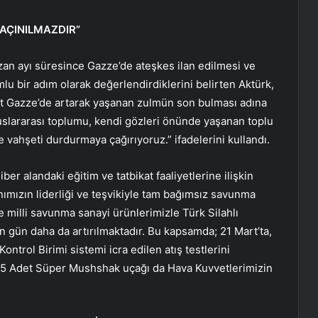
KAÇINILMAZDIR”
zan ayı süresince Gazze’de ateşkes ilan edilmesi ve
lu bir adım olarak değerlendirdiklerini belirten Aktürk,
akat Gazze’de artarak yaşanan zulmün son bulması adına
luslararası toplumu, kendi gözleri önünde yaşanan toplu
e vahşeti durdurmaya çağırıyoruz.” ifadelerini kullandı.
iber alandaki eğitim ve tatbikat faaliyetlerine ilişkin
ımızın liderliği ve teşvikiyle tam bağımsız savunma
e milli savunma sanayi ürünlerimizle Türk Silahlı
n gün daha da artırılmaktadır. Bu kapsamda; 21 Mart’ta,
Kontrol Birimi sistemi icra edilen atış testlerini
, 5 Adet Süper Mushshak uçağı da Hava Kuvvetlerimizin