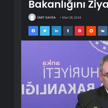
Bakanlığını Ziy
ÜMİT SAVĞA
Mart 28, 2024
Facebook
Twitter
LinkedIn
Tumblr
Pinterest
Reddit