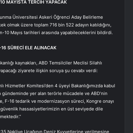
-10 MAYISTA TERCİH YAPACAK
Savunma Üniversitesi Askeri Öğrenci Aday Belirleme
kek olmak üzere toplam 716 bin 522 adayın katıldığını,
n-10 Mayıs tarihleri arasında yapabileceklerini bildirdi.
-16 SÜRECİ ELE ALINACAK
kanlığı kaynakları, ABD Temsilciler Meclisi Silahlı
apacağı ziyarete ilişkin soruya şu cevabı verdi:
ahlı Hizmetler Komitesi’den 4 üyeyi Bakanlığımızda kabul
izin gündeminde yer alan terörle mücadele ve ABD’nin
e, F-16 tedarik ve modernizasyon süreci, Kongre onayı
i güvenlik hassasiyetlerimizin en üst seviyede dile
lmektedir.”
-235 Nakliye Uçağının Deniz Kuvvetlerine verilmesine