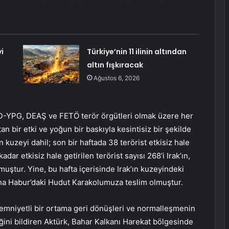
i
Türkiye’nin 11 ilinin altından
altın fışkıracak
Ağustos 6, 2026
YD-YPG, DEAŞ ve FETÖ terör örgütleri olmak üzere her
an bir etki ve yoğun bir baskıyla kesintisiz bir şekilde
kuzeyi dahil; son bir haftada 38 terörist etkisiz hale
dar etkisiz hale getirilen terörist sayısı 268’i Irak’ın,
uştur. Yine, bu hafta içerisinde Irak’ın kuzeyindeki
aha Habur’daki Hudut Karakolumuza teslim olmuştur.
n emniyetli bir ortama geri dönüşleri ve normalleşmenin
ini bildiren Aktürk, Bahar Kalkanı Harekat bölgesinde