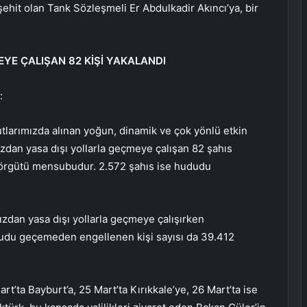
hit olan Tank Sözleşmeli Er Abdulkadir Akıncı’ya, bir
YE ÇALIŞAN 82 KİŞİ YAKALANDI
:
dutlarımızda alınan yoğun, dinamik ve çok yönlü etkin
ızdan yasa dışı yollarla geçmeye çalışan 82 şahıs
r örgütü mensubudur. 2.572 şahıs ise hududu
ızdan yasa dışı yollarla geçmeye çalışırken
ududu geçemeden engellenen kişi sayısı da 39.412
t’ta Bayburt’a, 25 Mart’ta Kırıkkale’ye, 26 Mart’ta ise