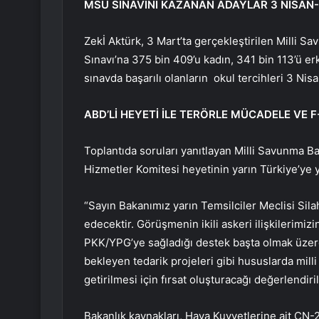
MSÜ SINAVINI KAZANAN ADAYLAR 3 NİSAN
Zekİ Aktürk, 3 Mart’ta gerçekleştirilen Milli 
Sınavı’na 375 bin 409’u kadın, 341 bin 113’ü er
sınavda başarılı olanların okul tercihleri 3 Nisa
ABD’Lİ HEYETİ İLE TERÖRLE MÜCADELE VE F
Toplantıda soruları yanıtlayan Milli Savunma Ba
Hizmetler Komitesi heyetinin yarın Türkiye’ye y
“Sayın Bakanımız yarın Temsilciler Meclisi Sil
edecektir. Görüşmenin ikili askeri ilişkilerim
PKK/YPG’ye sağladığı destek başta olmak üzer
bekleyen tedarik projeleri gibi hususlarda mill
getirilmesi için fırsat oluşturacağı değerlendiri
Bakanlık kaynakları, Hava Kuvvetlerine ait CN