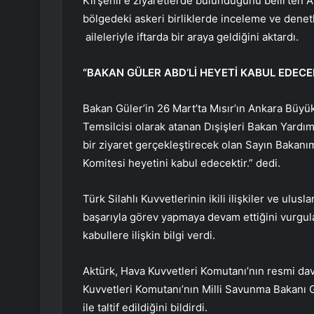
Kırşehir’e ziyaretlerde bulunduğunu belirten Ak
bölgedeki askeri birliklerde inceleme ve denet
aileleriyle iftarda bir araya geldiğini aktardı.
“BAKAN GÜLER ABD’Lİ HEYETİ KABUL EDECE
Bakan Güler’in 26 Mart’ta Mısır’ın Ankara Büyüke
Temsilcisi olarak atanan Dışişleri Bakan Yardımc
bir ziyaret gerçekleştirecek olan Sayın Bakanım
Komitesi heyetini kabul edecektir.” dedi.
Türk Silahlı Kuvvetlerinin ikili ilişkiler ve ul
başarıyla görev yapmaya devam ettiğini vurgula
kabullere ilişkin bilgi verdi.
Aktürk, Hava Kuvvetleri Komutanı’nın resmi dav
Kuvvetleri Komutanı’nın Milli Savunma Bakanı Gü
ile taltif edildiğini bildirdi.