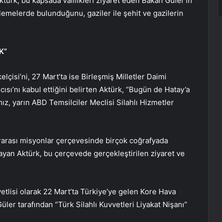
türk, bu kapsada valilikleri ziyaret eden Bakan Güler’in
lemelerde bulunduğunu, gaziler ile şehit ve gazilerin
K”
lçisi’ni, 27 Mart’ta ise Birleşmiş Milletler Daimi
ısı’nı kabul ettiğini belirten Aktürk, “Bugün de Hatay’a
ız, yarın ABD Temsilciler Meclisi Silahlı Hizmetler
uslararası misyonlar çerçevesinde birçok coğrafyada
yan Aktürk, bu çerçevede gerçekleştirilen ziyaret ve
etlisi olarak 22 Mart’ta Türkiye’ye gelen Kore Hava
ler tarafından “Türk Silahlı Kuvvetleri Liyakat Nişanı”