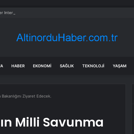
er International hissesi 12 Ağustos’ta yüzde 6,6 hareket edebilir
FA
HABER
EKONOMI
SAĞLIK
TEKNOLOJI
YAŞAM
 Bakanlığını Ziyaret Edecek.
rın Milli Savunma