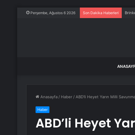
Brink
Perşembe, Ağustos 6 2026
Son Dakika Haberleri
ANASAY
Anasayfa
/
Haber
/
ABD’li Heyet Yarın Milli Savunma
Haber
ABD’li Heyet Ya