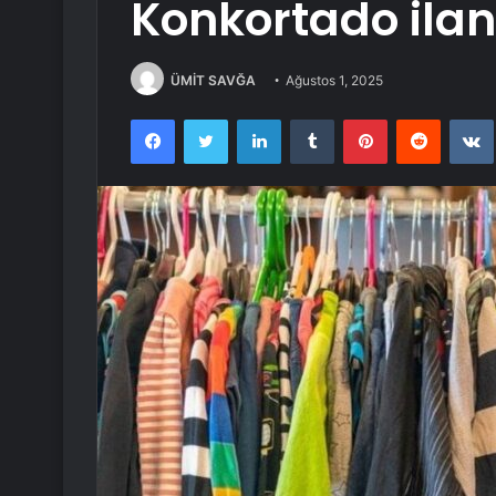
Konkortado ilan 
ÜMİT SAVĞA
Ağustos 1, 2025
Facebook
Twitter
LinkedIn
Tumblr
Pinterest
Reddit