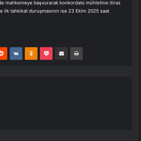
içinde mahkemeye başvurarak konkordato mühletine itiraz
e ilk tahkikat duruşmasının ise 23 Ekim 2025 saat
erest
Reddit
VKontakte
Odnoklassniki
Pocket
E-Posta ile paylaş
Yazdır