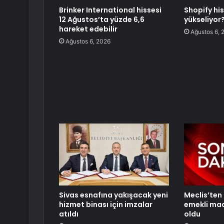
Brinker International hissesi
Shopify hi
12 Ağustos’ta yüzde 6,6
yükseliyor
hareket edebilir
Ağustos 6, 
Ağustos 6, 2026
Sivas esnafına yakışacak yeni
Meclis’ten 
hizmet binası için imzalar
emekli maa
atıldı
oldu