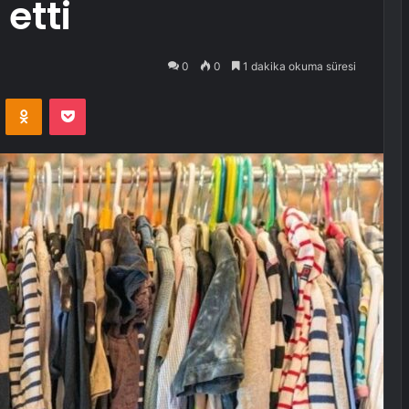
etti
0
0
1 dakika okuma süresi
VKontakte
Odnoklassniki
Pocket