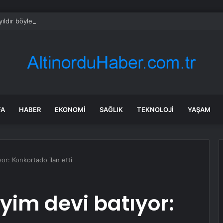
ıldır böyle bir şey olmamıştı: 2027’de dünya için kritik süreç başlıyor
FA
HABER
EKONOMI
SAĞLIK
TEKNOLOJI
YAŞAM
yor: Konkortado ilan etti
giyim devi batıyor: