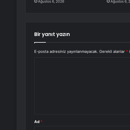
Ağustos 6, 2026
Ağustos 6, 
Bir yanıt yazın
E-posta adresiniz yayınlanmayacak.
Gerekli alanlar
*
i
Y
o
r
u
m
*
Ad
*